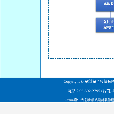
台南大樓管理.台南物業管理.高雄保全公司.台灣星荷公寓大廈管理.星創保全.台南公寓大廈管理維護.大樓管理.駐衛警衛.穩盛消防.園藝維護管理.環境清潔維護.空調維護規劃.消防維護申報建置.光纖弱電系統.消毒.老舊公寓核備規劃.欣達保全
Copyright © 星創保
電話：06-302-2795 (
Lifefun瘋生活 彰化網站設計製