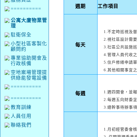
週期
工作項目
==========
公寓大廈物業管
理
1.不定時巡視及
駐衛保全
2.視社區設計需
小型社區客製化
每天
3.社區公共設施
顧問約
4.管理人員代收
專業協助開會及
5.住戶修繕申請
行政核備
6.其他相關事宜
空地案場管理提
供綠能發電設備
==========
1.週四開會，並
每週
==========
2.每週五向財委
教育訓練
3.總幹事待辦事
人員任用
聯絡我們
1.月初經管委會
2. 召開管理委