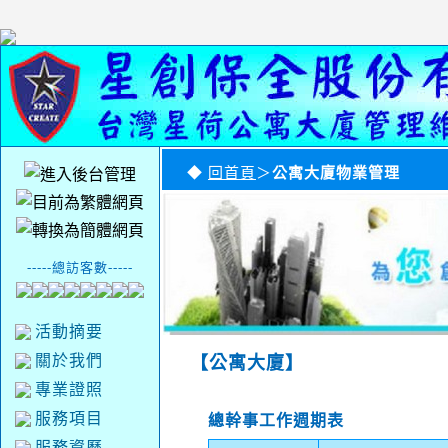
◆
回首頁
＞
公寓大廈物業管理
-----總訪客數-----
活動摘要
關於我們
【公寓大廈】
專業證照
服務項目
總幹事工作週期表
服務資歷