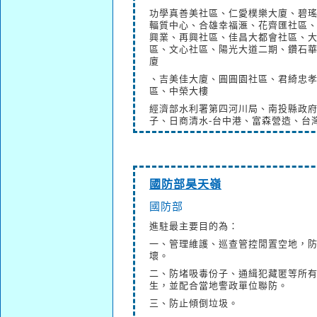
功學真善美社區、仁愛樸樂大廈、碧瑤
輻質中心、合雄幸福滙、花齊匯社區
興業、再興社區、佳昌大都會社區、
區、文心社區、陽光大道二期、鑽石
廈
、吉美佳大廈、圓圓園社區、君綺忠
區、中榮大樓
經濟部水利署第四河川局、南投縣政府
子、日商清水-台中港、富森營造、台灣
國防部昊天嶺
國防部
進駐最主要目的為：
一、管理維護、巡查管控閒置空地，
壞。
二、防堵吸毒份子、通緝犯藏匿等所
生，並配合當地警政單位聯防。
三、防止傾倒垃圾。