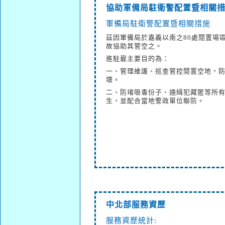
協助軍備局駐衛警配置暨相關
軍備局駐衛警配置暨相關措施
茲因軍備局於嘉義以南之80處閒置場
故協助其管空之。
進駐最主要目的為：
一、管理維護、巡查管控閒置空地，
壞。
二、防堵吸毒份子、通緝犯藏匿等所
生，並配合當地警政單位聯防。
中北部服務資歷
服務資歷統計: