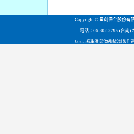
台南大樓管理.台南物業管理.高雄保全公司.台灣星荷公寓大廈管理.星創保全.台南公寓大廈管理維護.大樓管理.駐衛警衛.穩盛消防.園藝維護管理.環境清潔維護.空調維護規劃.消防維護申報建置.光纖弱電系統.消毒.老舊公寓核備規劃.欣達保全
Copyright © 星創保
電話：06-302-2795 (
Lifefun瘋生活 彰化網站設計製