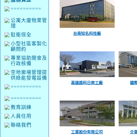
==========
公寓大廈物業管
理
台南知名科技廠
駐衛保全
小型社區客製化
顧問約
專業協助開會及
行政核備
空地案場管理提
供綠能發電設備
高雄路科日商工廠
國
==========
==========
教育訓練
人員任用
聯絡我們
工業股份有限公司
企