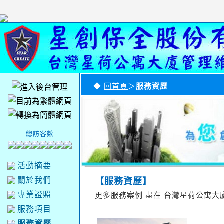
◆
回首頁
＞
服務資歷
-----總訪客數-----
活動摘要
關於我們
【服務資歷】
專業證照
更多服務案例 盡在 台灣星荷公寓
服務項目
服務資歷